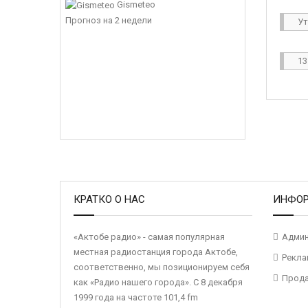
Gismeteo
Ваш
Прогноз на 2 недели
Ут
Для
Ваш
13
Пес
Вве
Ваш
Ваш
КРАТКО О НАС
ИНФО
Кон
поч
«Актобе радио» - самая популярная
Админ
Вве
местная радиостанция города Актобе,
Рекла
соответственно, мы позиционируем себя
Прод
как «Радио нашего города». С 8 декабря
1999 года на частоте 101,4 fm